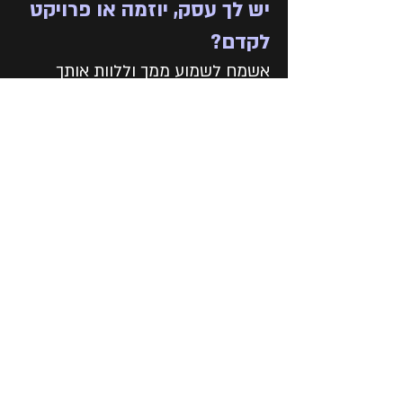
יש לך עסק, יוזמה או פרויקט
לקדם?
אשמח לשמוע ממך וללוות אותך
להשגת המטרות שלך
הפרטים שלך ישמשו ליצירת קשר ומתן שירות
טלפון
שם
אימייל