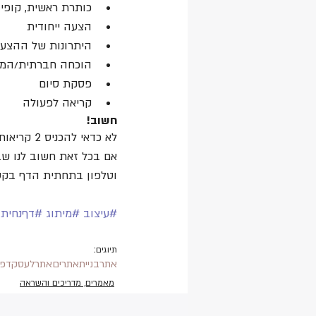
כותרת ראשית, קופי
הצעה ייחודית
היתרונות של ההצע
הוכחה חברתית/המל
פסקת סיום
קריאה לפעולה
חשוב! 
לא כדאי להכניס 2 קריאות לפעולה לדף נחיתה אחד; לכל דף צריכה להיות קריאה אחת ברורה לפעולה. 
אם בכל זאת חשוב לנו שב
וטלפון בתחתית הדף בקטן.
#עיצוב
#מיתוג
#דףנחית
תיוגים:
אתר
בנייתאתרים
אתרלעסק
דפי
מאמרים, מדריכים והשראה