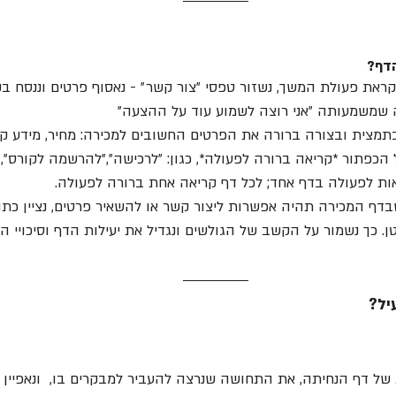
דף?
קראת פעולת המשך, נשזור טפסי ״צור קשר״ - נאסוף פרטים וננסח ב
 שמשמעותה ״אני רוצה לשמוע עוד על ההצעה״
ן בתמצית ובצורה ברורה את הפרטים החשובים למכירה: מחיר, מידע 
על הכפתור *קריאה ברורה לפעולה*, כגון: ״לרכישה״,״להרשמה לקורס״, ״
בדף המכירה תהיה אפשרות ליצור קשר או להשאיר פרטים, נציין כתו
 כך נשמור על הקשב של הגולשים ונגדיל את יעילות הדף וסיכויי המ
יל? 
של דף הנחיתה, את התחושה שנרצה להעביר למבקרים בו,  ונאפיין 