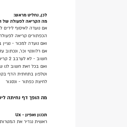
לכן, נחליט מראש: 
מה הקריאה לפעולה של ה
אם נועדה לאיסוף לידים ל
הכפתורים קריאה לפעולה
ואם נועדה למכור - נציי
אם רלוונטי וכו׳, ונכתוב 
חשוב - לא לערבב 2 קריאות לפעולה בדף אחד; לכל דף קריאה אחת ברורה לפעולה. 
ואם בכל זאת חשוב לנו ש
וטלפון בתחתית הדף בקטן.
לחיצת כפתור - ונסגור 
מה הופך דף נחיתה ליע
תכנון ואפיון - Ux 
ראשית נגדיר את המטרות 