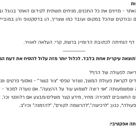
ת 
 - מזינים את כל התכנים, מניחים תשתית לקידום האתר בגוגל ובמ
 ובודקים שהכל במקום ועובד כמו שצריך, הן בדסקטופ והן במובייל.
ף הנחיתה לכתובת הדומיין ברשת, קרי: העלאה לאוויר. 
 לתוצאה עיקרית אחת בלבד. לכלול יותר מזה עלול להסיח את דעת הג
ריאה לפעולה של הדף?
ים לקראת פעולת המשך, נשזור טפסי ״צור קשר״ - נאסוף פרטים וננ
שמשמעותה ״אני רוצה לשמוע עוד על ההצעה״. אם נועדה למכור - נצ
החשובים למכירה: מחיר, מידע קצר משלים/מבצע אם רלוונטי וכו׳, ו
ולה*, כגון: ״לרכישה״,״להרשמה לקורס״, ״להזמנה״ וכיו״ב.
יתה אפקטיבי: