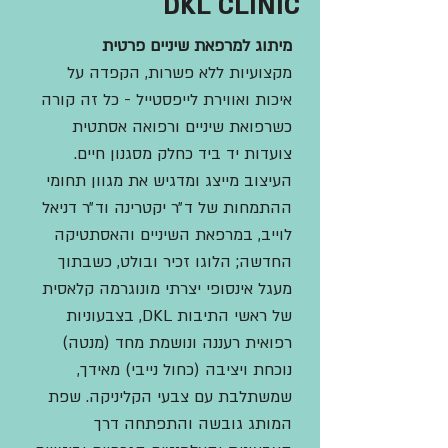
DKL CLINIC
מיתוג למרפאת שיניים פרטית
מקצועיות ללא פשרות, הקפדה על
איכות ואווירת לייפסטייל - כל זה קורה
כשרפואת שיניים ורפואה אסתטית
צועדות יד ביד כחלק מסגנון חיים.
העיצוב מייצג ומדגיש את מגוון תחומי
ההתמחות של ד״ר יקטרינה וד״ר דניאל
לוייב, במרפאת השיניים והאסתטיקה
החדשה;
הלוגו זכיר ובולט, כשבתוך
מעגל אינסופי יצרתי מונוגרמה קלאסית
של ראשי התיבות DKL, בצבעוניות
רפואית רעננה ונושמת מחד (מנטה)
נוכחת ויציבה (כחול נייבי) מאידך,
שמשתלבת עם צבעי הקליניקה. שפת
המותג גובשה והתפתחה דרך