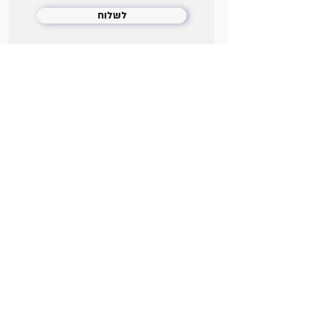
לשלוח
+972-50-7215554
WhatsApp
Instagram
Facebook
מיתוג ושפה חזותית
מיתוג ועיצוב גרפי