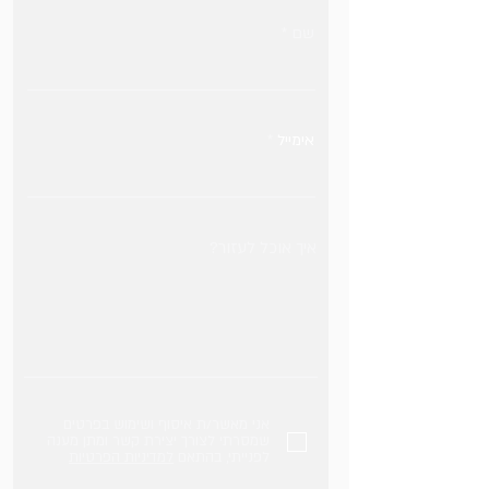
שם
אימייל
איך אוכל לעזור?
אני מאשר/ת איסוף ושימוש בפרטים
שמסרתי לצורך יצירת קשר ומתן מענה
לפנייתי, בהתאם
למדיניות הפרטיות