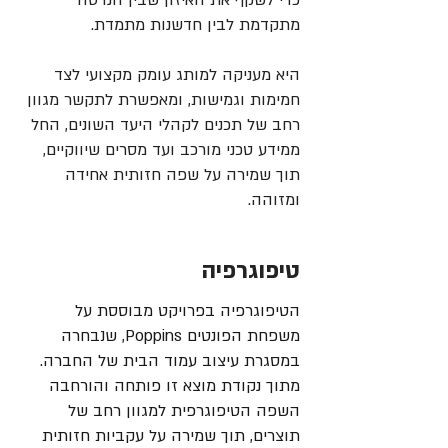
כדי לשקף את האיזון שבין הנדסה
מתקדמת לבין חדשנות מתמדת.
היא מעניקה למותג עומק מקצועי לצד
חמימות וגמישות, ומאפשרת לתקשר מגוון
רחב של תכנים לקהלי היעד השונים, החל
ממידע טכני מורכב ועד מסרים שיווקיים,
Black
Cool White
תוך שמירה על שפה חזותית אחידה
ומזוהה.
טיפוגרפיה
Slate
Champagne
הטיפוגרפיה בפרויקט מבוססת על
משפחת הפונטים Poppins, שנבחרה
במסגרת עיצוב עמוד הבית של החברה.
מתוך נקודת מוצא זו פותחה והורחבה
השפה הטיפוגרפית למגוון רחב של
תוצרים, תוך שמירה על עקביות חזותית