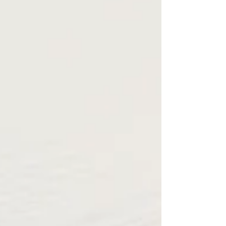
בעבודת העיצוב יש פרויקטים שמתחילים
מסקרץ' ויש כאלה שנקודת המוצא שלהם היא
תוצר קיים של הלקוח. כך היה כשניגשתי לעצב
עמוד מכירה לספר KARMA HEALING של יעל
עיני. קיבלתי את כריכת הספר כתוצר מוגמר,
וממנה פיתחתי את השפה העיצובית של העמו
הדיגיטלי. עיקרון מנחה בעבודתי - ראשית
היסודות, ולאחר מכן הפרשנות. עיקרון זה
מאפשר פיתוח שפה עיצובית עקבית ומדויקת.
אבני היסוד צבעוניות דגמתי את הצבעים
המובילים מהכריכה - זהב, סגול וכחול.
כשמרחיבים שפה עיצובית למדיום דיגיטלי, כמ
תמיד נדרשת הרחבה של