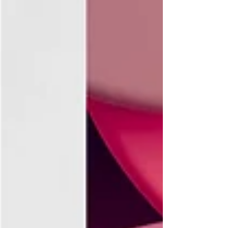
קו עם תקנות בינלאומיות (כמו ה־GDPR
באירופה) ומחזק את החובות של בעלי עסקים 